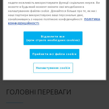
надати можливість використовувати функції соціальних мереж. Ви
РЕКОМЕНДАЦІЇ
можете в будь-який момент змінити свої вподобання в
налаштуваннях файлів cookie. Дізнайтеся більше про те, як ми і
наші партнери використовуємо ваші персональні дані,
ознайомившись з нашою політикою конфіденційності
ПОЛІТИКА
КОНФІДЕНЦІЙНОСТІ
Очищує гіперчутливу шкіру та знімає макіяж
з обличчя, губ та очей
Відхилити все
Cпеціально підібрані інгредієнти для високої
(крім строго необхідних cookies)
переносимості
Зменшує почервоніння, знімає відчуття
Прийняти всі файли сookie
стягнутості
Налаштування cookie
ГОЛОВНІ ПЕРЕВАГИ