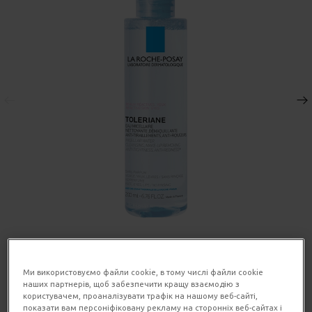
Попередня панель
Наступна панель
Volume
Ми використовуємо файли cookie, в тому числі файли cookie
ОБ'ЄМ
200 ml
наших партнерів, щоб забезпечити кращу взаємодію з
користувачем, проаналізувати трафік на нашому веб-сайті,
показати вам персоніфіковану рекламу на сторонніх веб-сайтах і