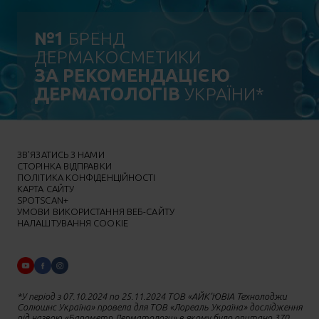
№1
БРЕНД
ДЕРМАКОСМЕТИКИ
ЗА РЕКОМЕНДАЦІЄЮ
ДЕРМАТОЛОГІВ
УКРАЇНИ*
ЗВ’ЯЗАТИСЬ З НАМИ
СТОРІНКА ВІДПРАВКИ
ПОЛІТИКА КОНФІДЕНЦІЙНОСТІ
КАРТА САЙТУ
SPOTSCAN+
УМОВИ ВИКОРИСТАННЯ ВЕБ-САЙТУ
НАЛАШТУВАННЯ COOKIE
*У період з 07.10.2024 по 25.11.2024 ТОВ «АЙК’ЮВІА Технолоджи
Солюшнс Україна» провела для ТОВ «Лореаль Україна» дослідження
під назвою «Барометр Дерматологи» в якому було опитано 370