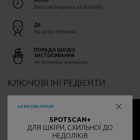
КОЛИ
Використовувати за потреби
ДЕ
На шкіру обличчя
ПОРАДА ЩОДО
ЗАСТОСУВАННЯ
Не потребує змивання
КЛЮЧОВІ ІНГРЕДІЄНТИ
LA ROCHE-POSAY
SPOTSCAN+
ДЛЯ ШКІРИ, СХИЛЬНОЇ ДО
НЕДОЛІКІВ
МІЦЕЛИ ТА