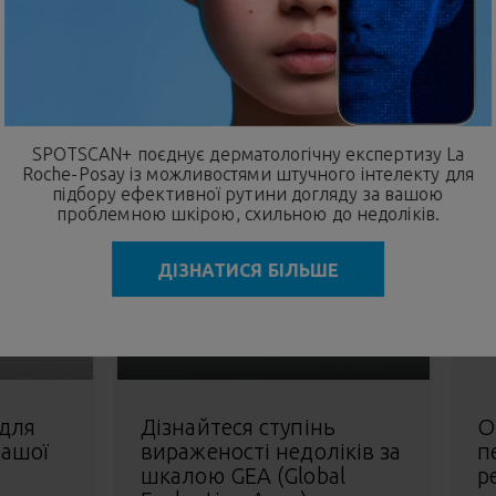
використання двічі на день протягом 4 тижнів
SPOTSCAN+ поєднує дерматологічну експертизу La
Roche-Posay із можливостями
штучного інтелекту
для
підбору ефективної рутини догляду за вашою
проблемною шкірою, схильною до недоліків.
ДІЗНАТИСЯ БІЛЬШЕ
 для
Дізнайтеся ступінь
О
вашої
вираженості недоліків за
п
шкалою GEA (Global
р