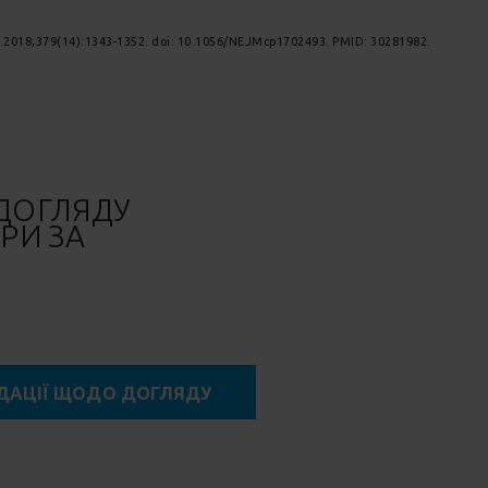
10.2018;379(14):1343-1352. doi: 10.1056/NEJMcp1702493. PMID: 30281982.
ДОГЛЯДУ
РИ ЗА
ДАЦІЇ ЩОДО ДОГЛЯДУ