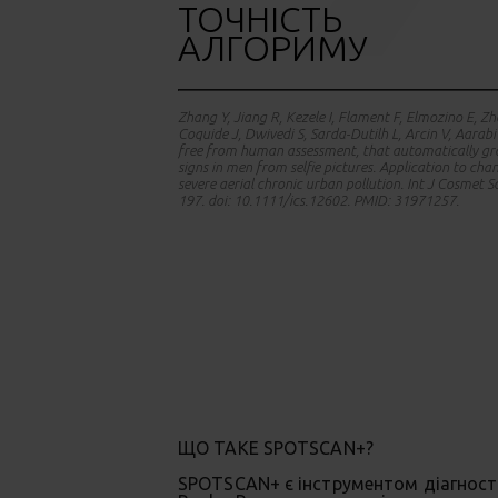
ТОЧНІСТЬ
АЛГОРИМУ
Zhang Y, Jiang R, Kezele I, Flament F, Elmozino E, Z
Coquide J, Dwivedi S, Sarda-Dutilh L, Arcin V, Aarab
free from human assessment, that automatically gra
signs in men from selfie pictures. Application to cha
severe aerial chronic urban pollution. Int J Cosmet S
197. doi: 10.1111/ics.12602. PMID: 31971257.
ЩО ТАКЕ SPOTSCAN+?
SPOTSCAN+ є інструментом діагности