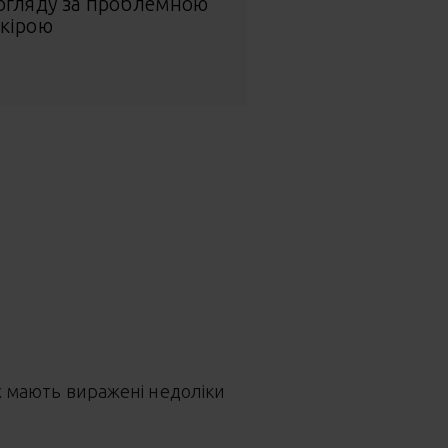
огляду за проблемною
кірою
 мають виражені недоліки