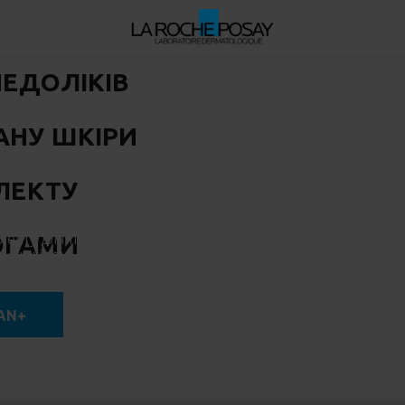
НЕДОЛІКІВ
АНУ ШКІРИ
ЛЕКТУ
гічну експертизу La Roche-Posay із
лекту для підбору ефективної рутини
ОГАМИ
ю шкірою, схильною до недоліків.
AN+