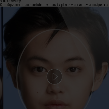
 інтелекту.
зображень чоловіків і жінок із різними типами шкіри та р
Play video