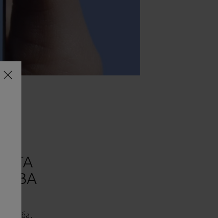
АНУ
И ТА
У ЗА
41 особа,