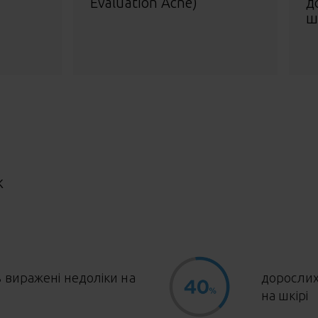
Evaluation Acne)
д
ш
К
ь виражені недоліки на
дорослих
на шкірі