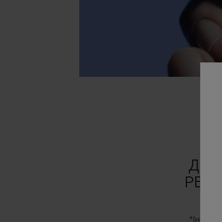
Й 
ДІА
РЕК
*Інструм