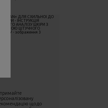
тримайте
ерсоналізовану
екомендацію щодо