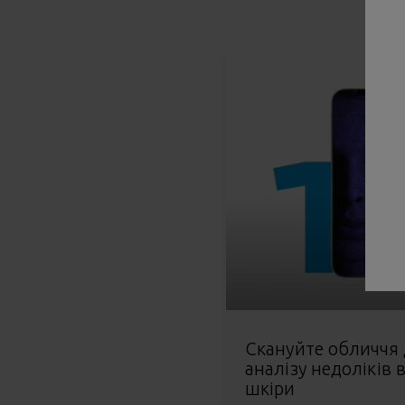
Скануйте обличчя
аналізу недоліків 
шкіри