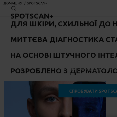
ДОМАШНЯ
SPOTSCAN+
SPOTSCAN+
ДЛЯ ШКІРИ, СХИЛЬНОЇ ДО 
МИТТЄВА ДІАГНОСТИКА СТ
НА ОСНОВІ ШТУЧНОГО ІНТЕ
SPOTSCAN+ поєднує дерматоло
РОЗРОБЛЕНО
можливостями штучного інте
З ДЕРМАТОЛ
догляду за вашою проблемно
СПРОБУВАТИ SPOTSC