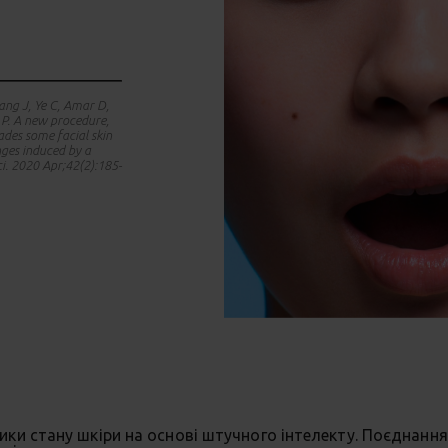
hang J, Ye C, Amar D,
i P. A new procedure,
des some facial skin
nges induced by a
ci. 2020 Apr;42(2):185-
ки стану шкіри на основі штучного інтелекту. Поєднання