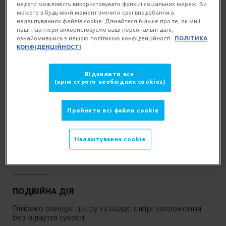
надати можливість використовувати функції соціальних мереж. Ви
можете в будь-який момент змінити свої вподобання в
Глибоко очищує шкіру для усунення
налаштуваннях файлів cookie. Дізнайтеся більше про те, як ми і
найбільш стійких забруднень: надлишок
наші партнери використовуємо ваші персональні дані,
себуму, макіяж та забруднень із
ознайомившись з нашою політикою конфіденційності
ПОЛІТИКА
навколишнього середовища
КОНФІДЕНЦІЙНОСТІ
Підходить для чутливої та гіперчутливої
шкіри обличчя, а також для очищення
Відхилити все
чутливої шкіри контуру очей
(крім строго необхідних cookies)
Прийняти всі файли сookie
Налаштування cookie
ГОЛОВНІ ПЕРЕВАГИ
ПОДВІЙНА ДІЯ
Глибоко очищує шкіру та надає шкірі зволоження
без відчуття сухості