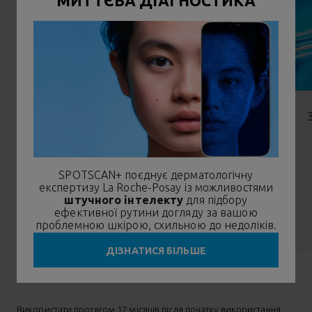
МИТТЄВА ДІАГНОСТИКА
+ М'ЯКА ПАР]
ТА ГЛІЦЕРИН
Глибоке очищення, себорегуююча дія
SPOTSCAN+ поєднує дерматологічну
експертизу La Roche-Posay із можливостями
штучного інтелекту
для підбору
ефективної рутини догляду за вашою
проблемною шкірою, схильною до недоліків.
ДІЗНАТИСЯ БІЛЬШЕ
Використати протягом 12 місяців після початку використання