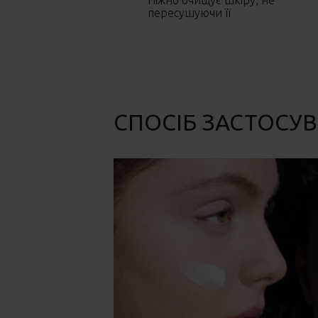
Ніжно очищує шкіру, не
пересушуючи її
СПОСІБ ЗАСТОСУ