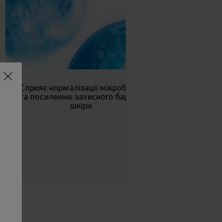
Сприяє нормалізації мікробіому
та посиленню захисного бар’єра
шкіри.