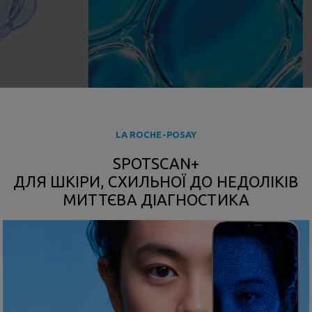
дразнення
Допомагає регулюванню
вироблення себуму, зменшенню
LA ROCHE-POSAY
потовщення роговогу шару
шкіри, зменшенню недоліків.
SPOTSCAN+
ДЛЯ ШКІРИ, СХИЛЬНОЇ ДО НЕДОЛІКІВ
МИТТЄВА ДІАГНОСТИКА
вжди перевіряйте інструкції виробника.