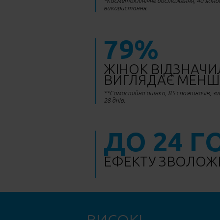
*Косметоклінічне дослідження, 40 жінок,
використання.
79%
ЖІНОК ВІДЗНАЧИ
ВИГЛЯДАЄ МЕН
**Самостійна оцінка, 85 споживачів, з
28 днів.
ДО 24 
ЕФЕКТУ ЗВОЛОЖ
ВИСОКІ