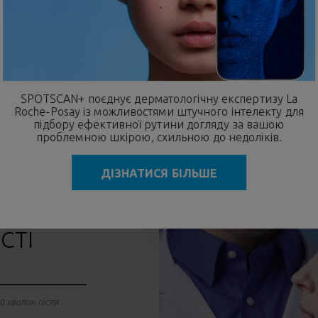
ИВНІСТЬ
SPOTSCAN+ поєднує дерматологічну експертизу La
Roche-Posay із можливостями
штучного інтелекту
для
підбору ефективної рутини догляду за вашою
проблемною шкірою, схильною до недоліків.
ДІЗНАТИСЯ БІЛЬШЕ
СТІ
0 хвилин після