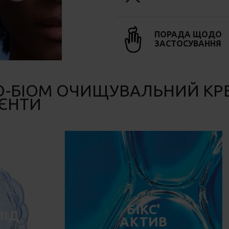
ПОРАДА ЩОДО
ЗАСТОСУВАННЯ
ЗО-БІОМ ОЧИЩУВАЛЬНИЙ КР
ІЄНТИ
БІКС'
МІД
АКТИВ