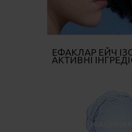
ЕФАКЛАР ЕЙЧ І
АКТИВНІ ІНГРЕД
НІАЦИНА