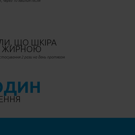
 через 10 хвилин після
ЛИ, ЩО ШКІРА
Ш ЖИРНОЮ
астосування 2 рази на день протягом
ГОДИН
ЕННЯ