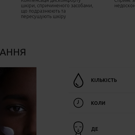
Компенсація дискомфорту
Сприяє 
шкіри, спричиненого засобами,
недоскон
що подразнюють та
пересушують шкіру
ВАННЯ
КІЛЬКІСТЬ
КОЛИ
ДЕ